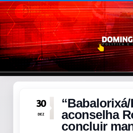
Pular para o conteúdo
“Babalorixá/
30
aconselha R
DEZ
concluir man