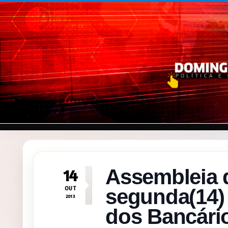
Pular para o conteúdo
Assembleia d
14
OUT
segunda(14) 
2013
dos Bancári