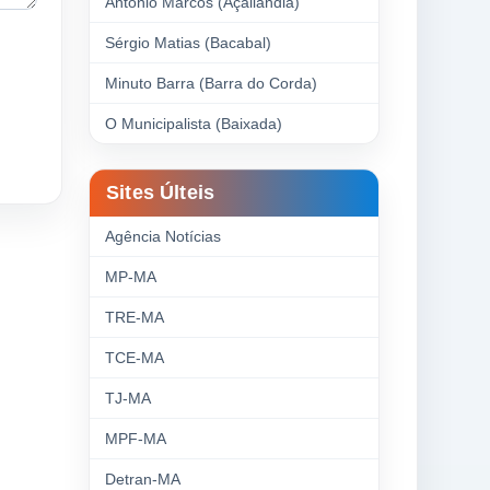
Antonio Marcos (Açailândia)
Sérgio Matias (Bacabal)
Minuto Barra (Barra do Corda)
O Municipalista (Baixada)
Sites Últeis
Agência Notícias
MP-MA
TRE-MA
TCE-MA
TJ-MA
MPF-MA
Detran-MA