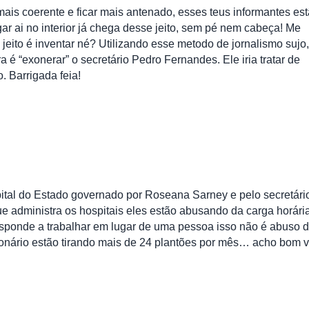
mais coerente e ficar mais antenado, esses teus informantes es
egar ai no interior já chega desse jeito, sem pé nem cabeça! Me
jeito é inventar né? Utilizando esse metodo de jornalismo sujo,
a é “exonerar” o secretário Pedro Fernandes. Ele iria tratar de
 Barrigada feia!
ital do Estado governado por Roseana Sarney e pelo secretári
 administra os hospitais eles estão abusando da carga horári
rresponde a trabalhar em lugar de uma pessoa isso não é abuso 
ionário estão tirando mais de 24 plantões por mês… acho bom 