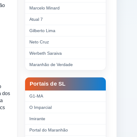
tão
Marcelo Minard
Atual 7
Gilberto Lima
Neto Cruz
Werbeth Saraiva
Maranhão de Verdade
Portais de SL
o
a dos
G1-MA
da
vcs
O Imparcial
Imirante
Portal do Maranhão