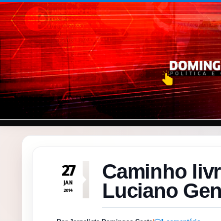
Pular para o conteúdo
Caminho livr
27
JAN
Luciano Gen
2014