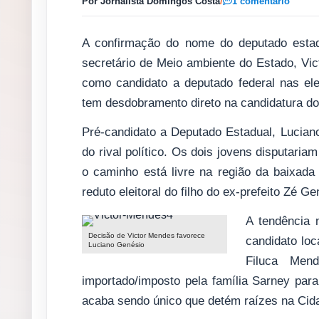
Por Jornalista Domingos Costa
/
1 comentário
A confirmação do nome do deputado esta
secretário de Meio ambiente do Estado, Vi
como candidato a deputado federal nas ele
tem desdobramento direto na candidatura do
Pré-candidato a Deputado Estadual, Lucian
do rival político. Os dois jovens disputari
o caminho está livre na região da baixada
reduto eleitoral do filho do ex-prefeito Zé Ge
A tendência 
Decisão de Victor Mendes favorece
candidato loc
Luciano Genésio
Filuca Men
importado/imposto pela família Sarney par
acaba sendo único que detém raízes na Cidad