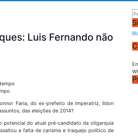
Pe
S
Bl
rques: Luis Fernando não
C
Em
Wh
P
empo
nnor Faria, do ex-prefeito de Imperatriz, Ildon
assuntos, das eleições de 2014?
o potencial do atual pré-candidato da oligarquia
saltou a falta de carisma e traquejo político de