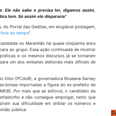
e. Ele não sabe e precisa ter, digamos assim,
tica tem. Só assim ele dispararia”
, do Portal das Gaditas, em elogiável postagem,
 fora do tempo
“.
ncastelada no Maranhão há quase cinqüenta anos
 cara ao grupo. Essa ação continuada de mostrar
ráticas e os mesmos discursos já se tornaram
ara um dos embates eleitorais mais difíceis de
ávio Dino (PCdoB), a governadora Roseana Sarney
s bolsas importadas a figura do ex-prefeito de
MDB). Por mais que se esforce, o candidato da
, enfadonho e não consegue empolgar, tanto que
ostram sua dificuldade em driblar os números e
inião pública.
P