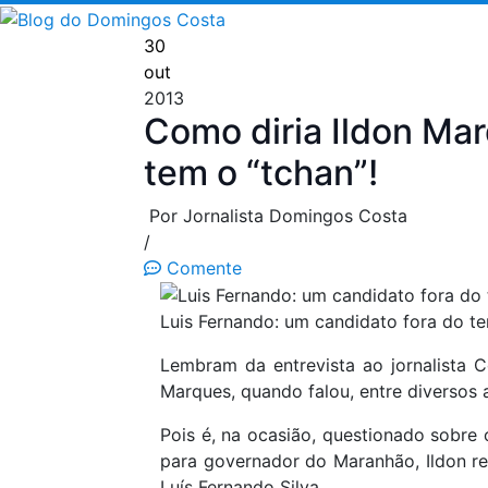
Pular
para
30
o
out
conteúdo
2013
Como diria Ildon Ma
tem o “tchan”!
Por Jornalista Domingos Costa
/
Comente
Luis Fernando: um candidato fora do t
Lembram da entrevista ao jornalista Co
Marques, quando falou, entre diversos 
Pois é, na ocasião, questionado sobre 
para governador do Maranhão, Ildon res
Luís Fernando Silva.