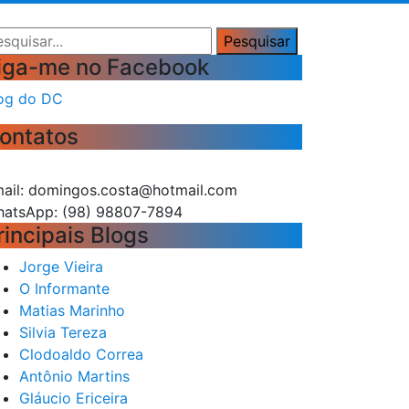
squisar
Pesquisar
iga-me no Facebook
og do DC
ontatos
ail: domingos.costa@hotmail.com
atsApp: (98) 98807-7894
rincipais Blogs
Jorge Vieira
O Informante
Matias Marinho
Silvia Tereza
Clodoaldo Correa
Antônio Martins
Gláucio Ericeira