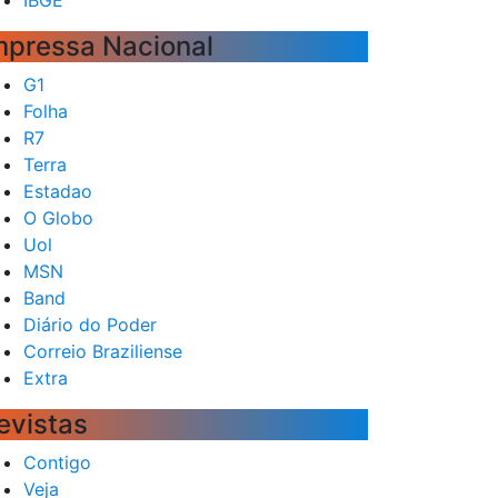
mpressa Nacional
G1
Folha
R7
Terra
Estadao
O Globo
Uol
MSN
Band
Diário do Poder
Correio Braziliense
Extra
evistas
Contigo
Veja