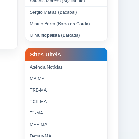
Antonio Marcos (Açailândia)
Sérgio Matias (Bacabal)
Minuto Barra (Barra do Corda)
O Municipalista (Baixada)
Sites Últeis
Agência Notícias
MP-MA
TRE-MA
TCE-MA
TJ-MA
MPF-MA
Detran-MA