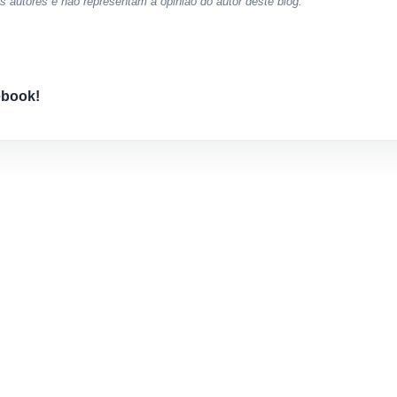
 autores e não representam a opinião do autor deste blog.
ebook!