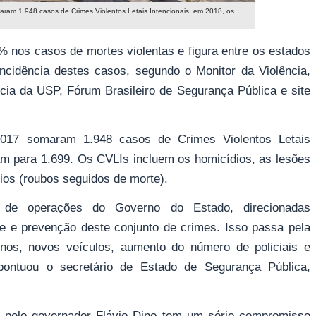
m 1.948 casos de Crimes Violentos Letais Intencionais, em 2018, os
 nos casos de mortes violentas e figura entre os estados
incidência destes casos, segundo o Monitor da Violência,
ncia da USP, Fórum Brasileiro de Segurança Pública e site
017 somaram 1.948 casos de Crimes Violentos Letais
am para 1.699. Os CVLIs incluem os homicídios, as lesões
nios (roubos seguidos de morte).
 de operações do Governo do Estado, direcionadas
le e prevenção deste conjunto de crimes. Isso passa pela
nos, novos veículos, aumento do número de policiais e
 pontuou o secretário de Estado de Segurança Pública,
a pelo governador Flávio Dino tem um sério compromisso