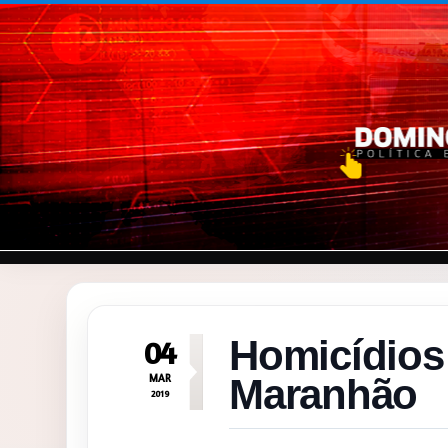
Pular para o conteúdo
Homicídios 
04
MAR
Maranhão
2019