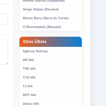
Antonio Marcos (Açailândia)
Sérgio Matias (Bacabal)
Minuto Barra (Barra do Corda)
O Municipalista (Baixada)
Sites Últeis
Agência Notícias
MP-MA
TRE-MA
TCE-MA
TJ-MA
MPF-MA
Detran-MA