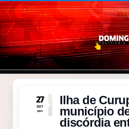
Pular para o conteúdo
Ilha de Curu
27
OUT
município d
2013
discórdia en