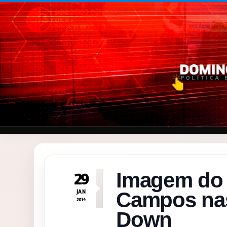
Pular para o conteúdo
Imagem do 
29
JAN
Campos na
2014
Down