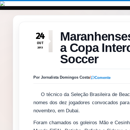
Pular para o conteúdo
Maranhenses
24
OUT
a Copa Inter
2013
Soccer
Por Jornalista Domingos Costa
/
Comente
O técnico da Seleção Brasileira de Beac
nomes dos dez jogadores convocados para a
novembro, em Dubai.
Foram chamados os goleiros Mão e Cesinha;