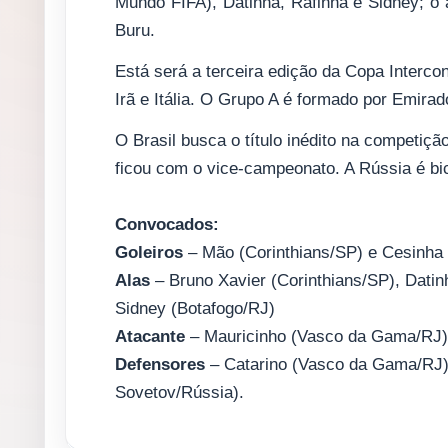
Mundo FIFA), Datinha, Rafinha e Sidney; o 
Buru.
Está será a terceira edição da Copa Intercon
Irã e Itália. O Grupo A é formado por Emira
O Brasil busca o título inédito na competiçã
ficou com o vice-campeonato. A Rússia é b
Convocados:
Goleiros
– Mão (Corinthians/SP) e Cesinh
Alas
– Bruno Xavier (Corinthians/SP), Datin
Sidney (Botafogo/RJ)
Atacante
– Mauricinho (Vasco da Gama/RJ)
Defensores
– Catarino (Vasco da Gama/RJ)
Sovetov/Rússia).