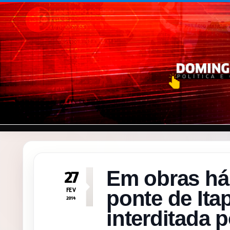
Pular para o conteúdo
Em obras há
27
FEV
ponte de Ita
2014
interditada 