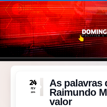
Pular para o conteúdo
As palavras 
24
FEV
Raimundo Mo
2014
valor