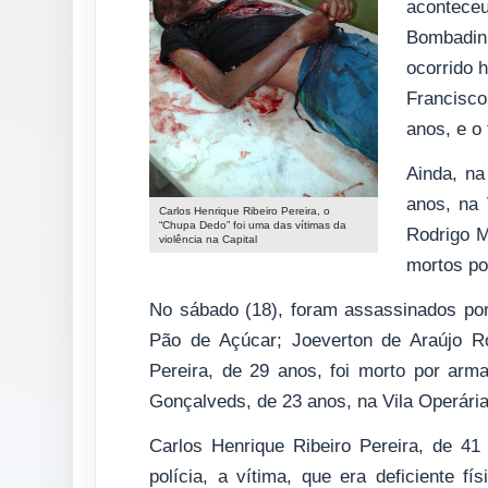
aconteceu
Bombadinh
ocorrido 
Francisco 
anos, e o 
Ainda, na
anos, na 
Carlos Henrique Ribeiro Pereira, o
“Chupa Dedo” foi uma das vítimas da
Rodrigo M
violência na Capital
mortos po
No sábado (18), foram assassinados por
Pão de Açúcar; Joeverton de Araújo R
Pereira, de 29 anos, foi morto por arm
Gonçalveds, de 23 anos, na Vila Operária
Carlos Henrique Ribeiro Pereira, de 41
polícia, a vítima, que era deficiente 