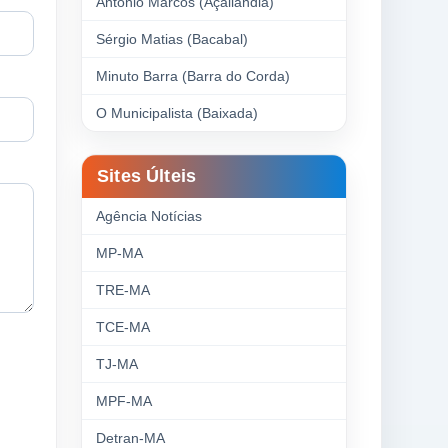
Antonio Marcos (Açailândia)
Sérgio Matias (Bacabal)
Minuto Barra (Barra do Corda)
O Municipalista (Baixada)
Sites Últeis
Agência Notícias
MP-MA
TRE-MA
TCE-MA
TJ-MA
MPF-MA
Detran-MA