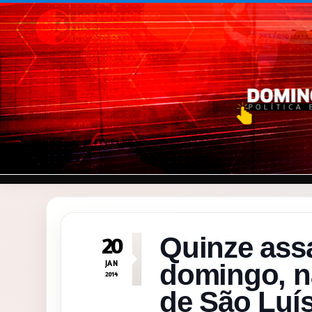
Pular para o conteúdo
Quinze assa
20
JAN
domingo, n
2014
de São Luí