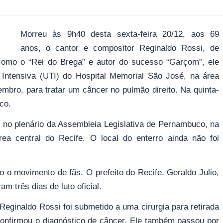
Morreu às 9h40 desta sexta-feira 20/12, aos 69
anos, o cantor e compositor Reginaldo Rossi, de
 como o “Rei do Brega” e autor do sucesso “Garçom”, ele
 Intensiva (UTI) do Hospital Memorial São José, na área
embro, para tratar um câncer no pulmão direito. Na quinta-
ico.
a, no plenário da Assembleia Legislativa de Pernambuco, na
ea central do Recife. O local do enterro ainda não foi
so o movimento de fãs. O prefeito do Recife, Geraldo Julio,
 três dias de luto oficial.
Reginaldo Rossi foi submetido a uma cirurgia para retirada
 confirmou o diagnóstico de câncer. Ele também passou por