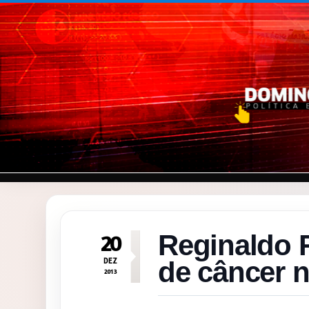
Pular para o conteúdo
Reginaldo 
20
DEZ
de câncer 
2013