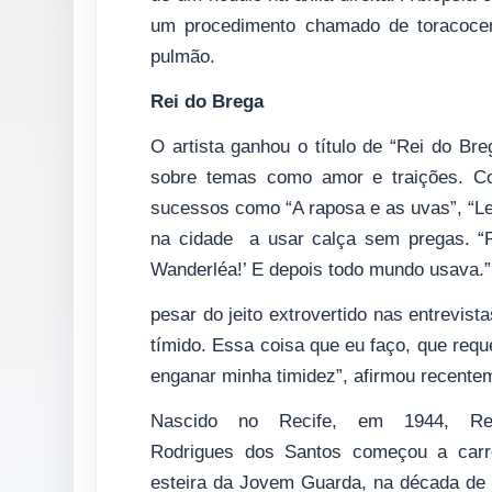
um procedimento chamado de toracocent
pulmão.
Rei do Brega
O artista ganhou o título de “Rei do B
sobre temas como amor e traições. Co
sucessos como “A raposa e as uvas”, “Lev
na cidade a usar calça sem pregas. “P
Wanderléa!’ E depois todo mundo usava.”
pesar do jeito extrovertido nas entrevis
tímido. Essa coisa que eu faço, que requ
enganar minha timidez”, afirmou recent
Nascido no Recife, em 1944, Reg
Rodrigues dos Santos começou a carr
esteira da Jovem Guarda, na década de 