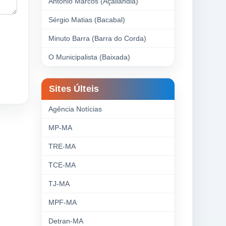
Antonio Marcos (Açailândia)
Sérgio Matias (Bacabal)
Minuto Barra (Barra do Corda)
O Municipalista (Baixada)
Sites Últeis
Agência Notícias
MP-MA
TRE-MA
TCE-MA
TJ-MA
MPF-MA
Detran-MA