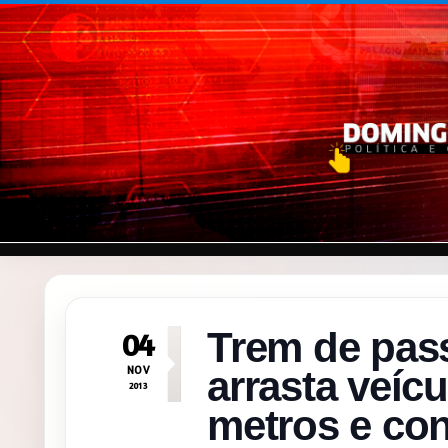
Pular para o conteúdo
Trem de pass
04
NOV
arrasta veíc
2013
metros e co