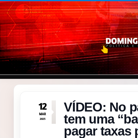
Pular para o conteúdo
VÍDEO: No p
12
MAR
tem uma “ba
2025
pagar taxas 