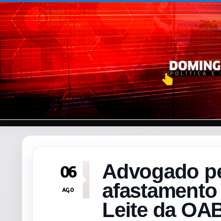
Pular para o conteúdo
Advogado pe
06
afastamento 
AGO
Leite da OA