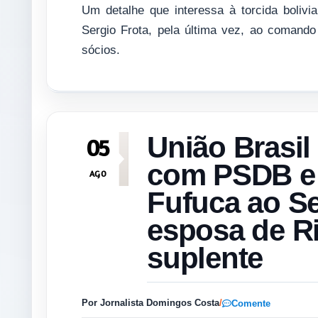
Um detalhe que interessa à torcida boliv
Sergio Frota, pela última vez, ao comand
sócios.
União Brasil
05
com PSDB e 
AGO
Fufuca ao S
esposa de R
suplente
Por Jornalista Domingos Costa
/
Comente